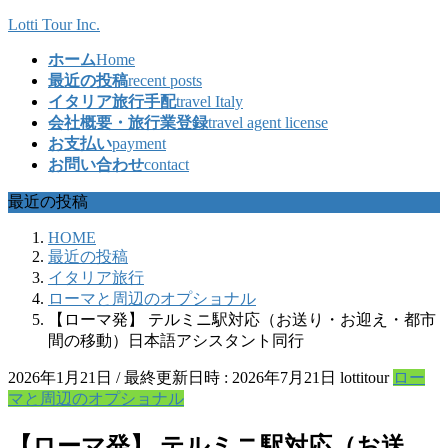
コ
ナ
Lotti Tour Inc.
ン
ビ
ホーム
Home
テ
ゲ
最近の投稿
recent posts
ン
ー
イタリア旅行手配
travel Italy
ツ
シ
会社概要・旅行業登録
travel agent license
へ
ョ
お支払い
payment
ス
ン
お問い合わせ
contact
キ
に
ッ
移
最近の投稿
プ
動
HOME
最近の投稿
イタリア旅行
ローマと周辺のオプショナル
【ローマ発】 テルミニ駅対応（お送り・お迎え・都市
間の移動）日本語アシスタント同行
2026年1月21日
/ 最終更新日時 :
2026年7月21日
lottitour
ロー
マと周辺のオプショナル
【ローマ発】 テルミニ駅対応（お送