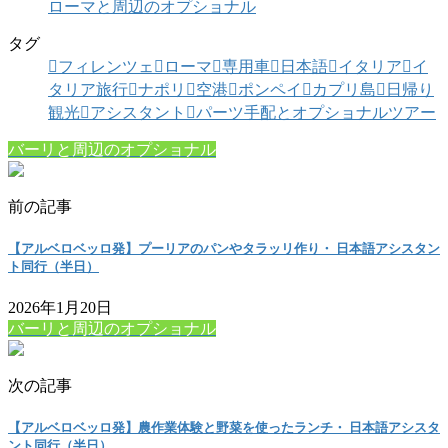
ローマと周辺のオプショナル
タグ
フィレンツェ
ローマ
専用車
日本語
イタリア
イ
タリア旅行
ナポリ
空港
ポンペイ
カプリ島
日帰り
観光
アシスタント
パーツ手配とオプショナルツアー
バーリと周辺のオプショナル
前の記事
【アルベロベッロ発】プーリアのパンやタラッリ作り・ 日本語アシスタン
ト同行（半日）
2026年1月20日
バーリと周辺のオプショナル
次の記事
【アルベロベッロ発】農作業体験と野菜を使ったランチ・ 日本語アシスタ
ント同行（半日）