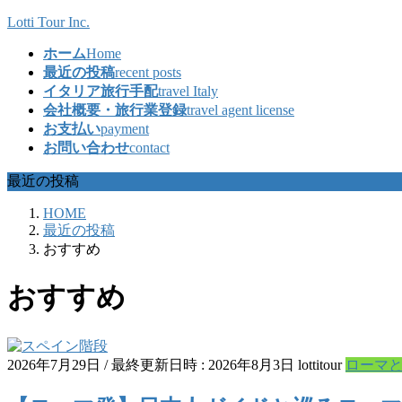
コ
ナ
Lotti Tour Inc.
ン
ビ
ホーム
Home
テ
ゲ
最近の投稿
recent posts
ン
ー
イタリア旅行手配
travel Italy
ツ
シ
会社概要・旅行業登録
travel agent license
へ
ョ
お支払い
payment
ス
ン
お問い合わせ
contact
キ
に
ッ
移
最近の投稿
プ
動
HOME
最近の投稿
おすすめ
おすすめ
2026年7月29日
/ 最終更新日時 :
2026年8月3日
lottitour
ローマ