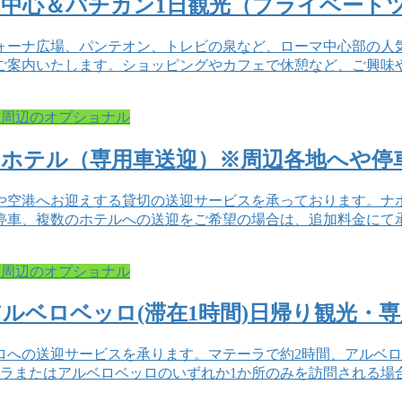
中心＆バチカン1日観光（プライベート
ォーナ広場、パンテオン、トレビの泉など、ローマ中心部の人
ご案内いたします。ショッピングやカフェで休憩など、ご興味
と周辺のオプショナル
ホテル（専用車送迎）※周辺各地へや停
や空港へお迎えする貸切の送迎サービスを承っております。ナ
停車、複数のホテルへの送迎をご希望の場合は、追加料金にて
と周辺のオプショナル
アルベロベッロ(滞在1時間)日帰り観光・
ロへの送迎サービスを承ります。マテーラで約2時間、アルベロ
ラまたはアルベロベッロのいずれか1か所のみを訪問される場