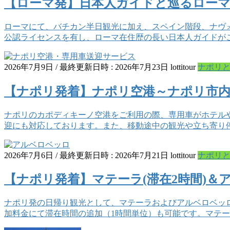
【ローマ発】日本人ガイドと巡るローマ
ローマにて、バチカン半日観光に加え、スペイン階段、ナヴ
公認ライセンスを有し、ローマ在住歴の長い日本人ガイドが
2026年7月9日
/ 最終更新日時 :
2026年7月23日
lottitour
ナポリ
【ナポリ発着】ナポリ空港～ナポリ市内
ナポリのカポディキーノ空港をご利用の際、専用車がホテル
迎にも対応しております。また、移動途中の観光や立ち寄り
2026年7月6日
/ 最終更新日時 :
2026年7月21日
lottitour
ナポリ
【ナポリ発着】マテーラ(滞在2時間)＆
ナポリ発の日帰り観光として、マテーラおよびアルベロベッ
加料金にて滞在時間の追加（1時間単位）も可能です。マテー