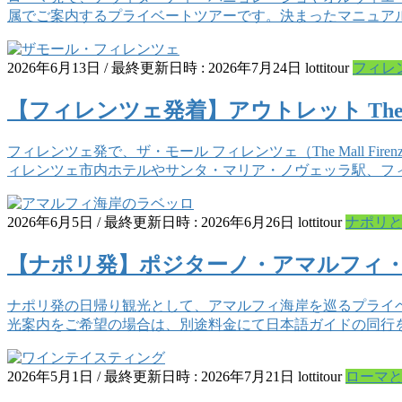
属でご案内するプライベートツアーです。決まったマニュア
2026年6月13日
/ 最終更新日時 :
2026年7月24日
lottitour
フィレ
【フィレンツェ発着】アウトレット The M
フィレンツェ発で、ザ・モール フィレンツェ（The Mall Fir
ィレンツェ市内ホテルやサンタ・マリア・ノヴェッラ駅、フ
2026年6月5日
/ 最終更新日時 :
2026年6月26日
lottitour
ナポリ
【ナポリ発】ポジターノ・アマルフィ
ナポリ発の日帰り観光として、アマルフィ海岸を巡るプライ
光案内をご希望の場合は、別途料金にて日本語ガイドの同行
2026年5月1日
/ 最終更新日時 :
2026年7月21日
lottitour
ローマ