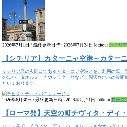
2026年7月1日
/ 最終更新日時 :
2026年7月24日
lottitour
シチリ
【シチリア】カターニャ空港～カター
シチリア島の玄関口であるカターニア空港↗をご利用の際、
のほか、タオルミーナやシラクーサなど、周辺各地への長距
だいております。
2026年6月30日
/ 最終更新日時 :
2026年7月21日
lottitour
ローマ
【ローマ発】天空の町チヴィタ・ディ・
ローマ発で、チヴィタ・ディ・バニョレージョやオルヴィエ