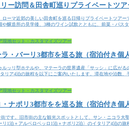
ナリー訪問＆田舎町巡りプライベートツア
、ローマ近郊の美しい田舎町を巡る日帰りプライベートツアー
畑や醸造所の見学後、3種のワイン試飲とともに、前菜・パス
ア現地セット・カスタマイズツアー
ラ・バーリ3都市を巡る旅（宿泊付き個
ゥルッリ型ホテルや、マテーラの世界遺産「サッシ」に広がる
イタリア4泊の旅程を以下にご案内いたします。滞在地や泊数
ア現地セット・カスタマイズツアー
・ナポリ3都市をを巡る旅（宿泊付き個
的な街です。旧市街の主な観光スポットとして、サン・ニコラ大
リ1泊＋アルベロベッロ1泊＋ナポリ2泊〉のイタリア4泊の旅