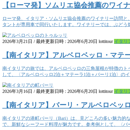
【ローマ発】ソムリエ協会推薦のワイ
ローマ発、イタリア・ソムリエ協会推薦のワイナリー訪問と
タントが専用車で同行いたします。ワイナリーでは、ぶどう
2026年3月21日
/ 最終更新日時 :
2026年6月20日
lottitour
イタリ
【南イタリア】アルベロベッロ・マテー
南イタリアの旅では、アルベロベッロの三角屋根が特徴のト
して、〈アルベロベッロ2泊＋マテーラ1泊＋バーリ1泊〉の
2026年3月16日
/ 最終更新日時 :
2026年6月20日
lottitour
イタリ
【南イタリア】バーリ・アルベロベッロ
南イタリアの港町バーリ（Bari）は、見どころの多い魅力
で、新鮮なシーフード料理が魅力です。参考例として、〈バー