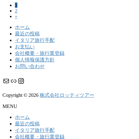
固
1
投
固
2
定
稿
»
定
ペ
ペ
ー
の
ホーム
ー
ジ
最近の投稿
ペ
ジ
イタリア旅行手配
ー
お支払い
会社概要・旅行業登録
ジ
個人情報保護方針
送
お問い合わせ
り
メール
リンク
Instagram
Copyright © 2026
株式会社ロッティツアー
MENU
ホーム
最近の投稿
イタリア旅行手配
会社概要・旅行業登録