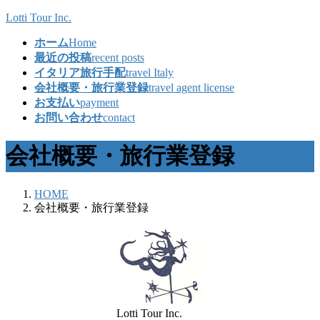
コ
ナ
Lotti Tour Inc.
ン
ビ
ホーム
Home
テ
ゲ
最近の投稿
recent posts
ン
ー
イタリア旅行手配
travel Italy
ツ
シ
会社概要・旅行業登録
travel agent license
へ
ョ
お支払い
payment
ス
ン
お問い合わせ
contact
キ
に
ッ
移
会社概要・旅行業登録
プ
動
HOME
会社概要・旅行業登録
Lotti Tour Inc.