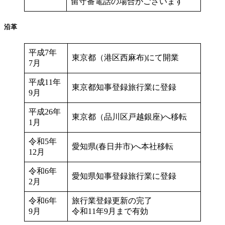
留守番電話の場合がございます
沿革
平成7年
東京都（港区西麻布)にて開業
7月
平成11年
東京都知事登録旅行業に登録
9月
平成26年
東京都（品川区戸越銀座)へ移転
1月
令和5年
愛知県(春日井市)へ本社移転
12月
令和6年
愛知県知事登録旅行業に登録
2月
令和6年
旅行業登録更新の完了
9月
令和11年9月まで有効