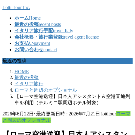
コ
ナ
Lotti Tour Inc.
ン
ビ
ホーム
Home
テ
ゲ
最近の投稿
recent posts
ン
ー
イタリア旅行手配
travel Italy
ツ
シ
会社概要・旅行業登録
travel agent license
へ
ョ
お支払い
payment
ス
ン
お問い合わせ
contact
キ
に
ッ
移
最近の投稿
プ
動
HOME
最近の投稿
イタリア旅行
ローマと周辺のオプショナル
【ローマ空港送迎】日本人アシスタント＆空港直通列
車を利用（テルミニ駅周辺ホテル対象）
2026年6月22日
/ 最終更新日時 :
2026年7月21日
lottitour
ローマ
と周辺のオプショナル
【ローマ空港送迎】日本人アシスタン