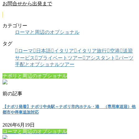
お問合せから出発まで
カテゴリー
ローマと周辺のオプショナル
タグ
ローマ
日本語
イタリア
イタリア旅行
空港
送迎
サービス
プライベートツアー
アシスタント
パーツ
手配とオプショナルツアー
ナポリと周辺のオプショナル
前の記事
【ナポリ発着】ナポリ中央駅～ナポリ市内ホテル・港 （専用車送迎）他
都市や停車追加対応
2026年6月19日
ローマと周辺のオプショナル