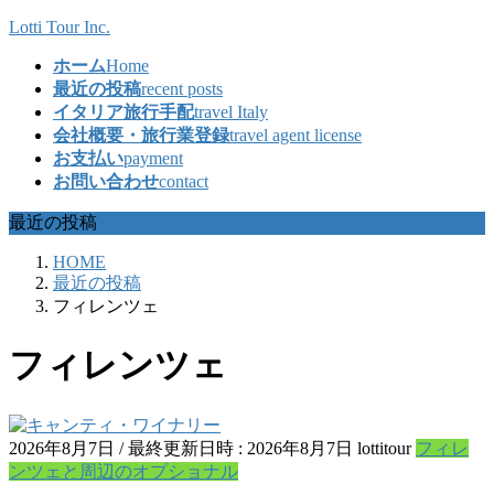
コ
ナ
Lotti Tour Inc.
ン
ビ
ホーム
Home
テ
ゲ
最近の投稿
recent posts
ン
ー
イタリア旅行手配
travel Italy
ツ
シ
会社概要・旅行業登録
travel agent license
へ
ョ
お支払い
payment
ス
ン
お問い合わせ
contact
キ
に
ッ
移
最近の投稿
プ
動
HOME
最近の投稿
フィレンツェ
フィレンツェ
2026年8月7日
/ 最終更新日時 :
2026年8月7日
lottitour
フィレ
ンツェと周辺のオプショナル