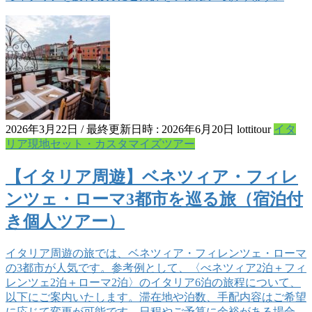
2026年3月22日
/ 最終更新日時 :
2026年6月20日
lottitour
イタ
リア現地セット・カスタマイズツアー
【イタリア周遊】ベネツィア・フィレ
ンツェ・ローマ3都市を巡る旅（宿泊付
き個人ツアー）
イタリア周遊の旅では、ベネツィア・フィレンツェ・ローマ
の3都市が人気です。参考例として、〈べネツィア2泊＋フィ
レンツェ2泊＋ローマ2泊〉のイタリア6泊の旅程について、
以下にご案内いたします。滞在地や泊数、手配内容はご希望
に応じて変更が可能です。日程やご予算に余裕がある場合