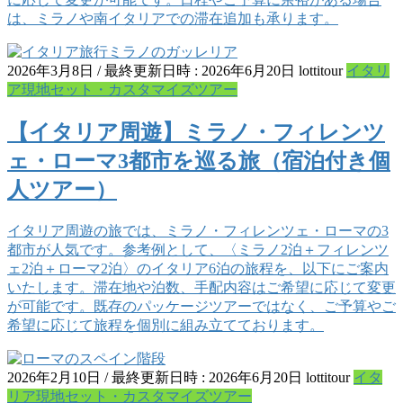
は、ミラノや南イタリアでの滞在追加も承ります。
2026年3月8日
/ 最終更新日時 :
2026年6月20日
lottitour
イタリ
ア現地セット・カスタマイズツアー
【イタリア周遊】ミラノ・フィレンツ
ェ・ローマ3都市を巡る旅（宿泊付き個
人ツアー）
イタリア周遊の旅では、ミラノ・フィレンツェ・ローマの3
都市が人気です。参考例として、〈ミラノ2泊＋フィレンツ
ェ2泊＋ローマ2泊〉のイタリア6泊の旅程を、以下にご案内
いたします。滞在地や泊数、手配内容はご希望に応じて変更
が可能です。既存のパッケージツアーではなく、ご予算やご
希望に応じて旅程を個別に組み立てております。
2026年2月10日
/ 最終更新日時 :
2026年6月20日
lottitour
イタ
リア現地セット・カスタマイズツアー