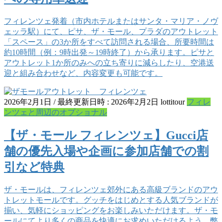
フィレンツェ発着（市内ホテルまたはサンタ・マリア・ノヴ
ェッラ駅）にて、ピサ、ザ・モール、プラダのアウトレット
「スペース」の3か所をすべて訪問される場合、所要時間は
約10時間（例：9時出発～19時終了）から承ります。ピサと
アウトレット1か所のみへの立ち寄りに減らしたり、空港送
迎と組み合わせなど、内容変更も可能です。
2026年2月1日
/ 最終更新日時 :
2026年2月2日
lottitour
フィレ
ンツェと周辺のオプショナル
【ザ・モール フィレンツェ】Gucci店
舗の優先入場や企画に参加店舗での割
引など特典
ザ・モールは、フィレンツェ郊外にある高級ブランドのアウ
トレットモールです。グッチをはじめとする人気ブランドが
揃い、気軽にショッピングをお楽しみいただけます。ザ・モ
ールにてより多くの商品を快適にお求めいただけるよう、弊