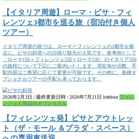
【イタリア周遊】ローマ・ピサ・フィ
レンツェ3都市を巡る旅（宿泊付き個人
ツアー）
イタリア周遊の旅では、ローマとフィレンツェの2都市を拠
点に、ピサの斜塔への日帰り観光が人気です。参考例として
〈ローマ1泊＋フィレンツェ2泊＋ローマ2泊〉のイタリア5泊
の旅程について下記にご案内いたします。滞在地や泊数、手
配内容はご希望に応じて変更が可能です。その他に、各種オ
プショナルツアーの手配も承っております。
2026年2月3日
/ 最終更新日時 :
2026年7月21日
lottitour
フィレ
ンツェと周辺のオプショナル
【フィレンツェ発】ピサとアウトレッ
ト（ザ・モール ＆プラダ・スペース）
への専用車送迎