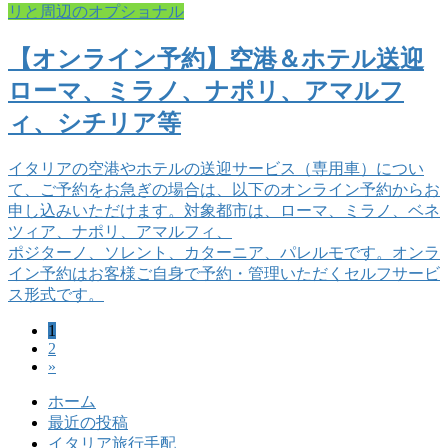
リと周辺のオプショナル
【オンライン予約】空港＆ホテル送迎
ローマ、ミラノ、ナポリ、アマルフ
ィ、シチリア等
イタリアの空港やホテルの送迎サービス（専用車）につい
て、ご予約をお急ぎの場合は、以下のオンライン予約からお
申し込みいただけます。対象都市は、ローマ、ミラノ、ベネ
ツィア、ナポリ、アマルフィ、
ポジターノ、ソレント、カターニア、パレルモです。オンラ
イン予約はお客様ご自身で予約・管理いただくセルフサービ
ス形式です。
固
1
投
固
2
定
稿
»
定
ペ
ペ
ー
の
ホーム
ー
ジ
最近の投稿
ペ
ジ
イタリア旅行手配