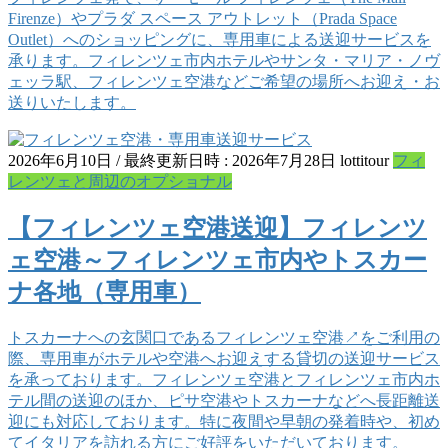
Firenze）やプラダ スペース アウトレット（Prada Space
Outlet）へのショッピングに、専用車による送迎サービスを
承ります。フィレンツェ市内ホテルやサンタ・マリア・ノヴ
ェッラ駅、フィレンツェ空港などご希望の場所へお迎え・お
送りいたします。
2026年6月10日
/ 最終更新日時 :
2026年7月28日
lottitour
フィ
レンツェと周辺のオプショナル
【フィレンツェ空港送迎】フィレンツ
ェ空港～フィレンツェ市内やトスカー
ナ各地（専用車）
トスカーナへの玄関口であるフィレンツェ空港↗をご利用の
際、専用車がホテルや空港へお迎えする貸切の送迎サービス
を承っております。フィレンツェ空港とフィレンツェ市内ホ
テル間の送迎のほか、ピサ空港やトスカーナなどへ長距離送
迎にも対応しております。特に夜間や早朝の発着時や、初め
てイタリアを訪れる方にご好評をいただいております。