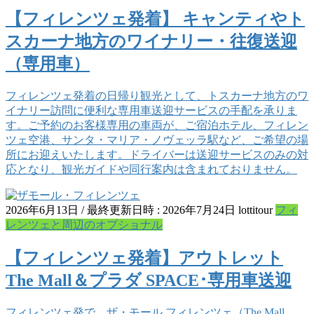
【フィレンツェ発着】 キャンティやト
スカーナ地方のワイナリー・往復送迎
（専用車）
フィレンツェ発着の日帰り観光として、トスカーナ地方のワ
イナリー訪問に便利な専用車送迎サービスの手配を承りま
す。ご予約のお客様専用の車両が、ご宿泊ホテル、フィレン
ツェ空港、サンタ・マリア・ノヴェッラ駅など、ご希望の場
所にお迎えいたします。ドライバーは送迎サービスのみの対
応となり、観光ガイドや同行案内は含まれておりません。
2026年6月13日
/ 最終更新日時 :
2026年7月24日
lottitour
フィ
レンツェと周辺のオプショナル
【フィレンツェ発着】アウトレット
The Mall＆プラダ SPACE･専用車送迎
フィレンツェ発で、ザ・モール フィレンツェ（The Mall