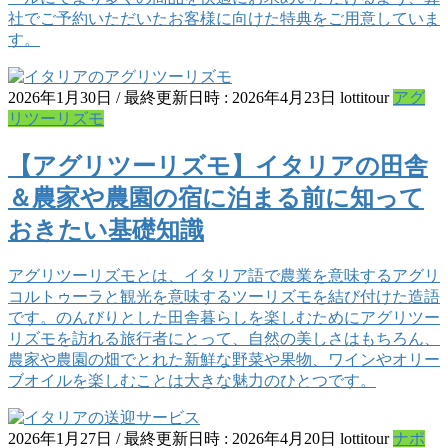
社でご予約いただいたお客様に向けた特典をご用意していま
す。
2026年1月30日
/ 最終更新日時 :
2026年4月23日
lottitour
アグ
リツーリズモ
【アグリツーリズモ】イタリアの田舎
＆農家や農園の宿に泊まる前に知って
おきたい基礎知識
アグリツーリズモとは、イタリア語で農業を意味するアグリ
コルトゥーラと観光を意味するツーリズモを結び付けた造語
です。のんびりとした田舎暮らしを楽しむためにアグリツー
リズモを訪れる旅行者にとって、自然の美しさはもちろん、
農家や農園の畑でとれた新鮮な野菜や果物、ワインやオリー
ブオイルを楽しむことは大きな魅力のひとつです。
2026年1月27日
/ 最終更新日時 :
2026年4月20日
lottitour
ナポ