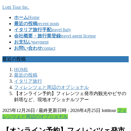
コ
ナ
Lotti Tour Inc.
ン
ビ
ホーム
Home
テ
ゲ
最近の投稿
recent posts
ン
ー
イタリア旅行手配
travel Italy
ツ
シ
会社概要・旅行業登録
travel agent license
へ
ョ
お支払い
payment
ス
ン
お問い合わせ
contact
キ
に
ッ
移
最近の投稿
プ
動
HOME
最近の投稿
イタリア旅行
フィレンツェと周辺のオプショナル
【オンライン予約】フィレンツェ発市内観光やピサの
斜塔など、現地オプショナルツアー
2025年12月26日
/ 最終更新日時 :
2026年4月25日
lottitour
フィ
レンツェと周辺のオプショナル
【オンライン予約】フィレンツェ発市