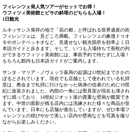
フィレンツェ発人気ツアーがセットでお得！
ウフィツィ美術館とピサの斜塔のどちらも入場！
1日観光
ルネッサンス発祥の地で「花の都」と呼ばれる世界遺産の街
フィレンツェは、見どころ満載。フィレンツェの象徴ドゥオ
モやポンテベッキオなど、見逃せない観光箇所を効率よく日
本語ガイドと歩きます。そして、いつも入場待ちで長蛇の列
ができるウフィツィ美術館には、事前予約で待たずに入場！
もちろん館内も日本語ガイドがご案内します。
サンタ・マリア・ノヴェッラ薬局の起源は13世紀までさかの
ぼるとされています。現在でも店舗として使われている礼拝
堂は、教会まで礼拝に行けなかった病身の信者のために19世
紀に改装されました。内部の一角には聖具室が現在も壊され
ずに残っており、14世紀ジオット派の貴重な壁画が鑑賞でき
ます。中世の面影が残る店内には洗練された様々な商品が並
んでいます。日本にも店舗が進出していますが、ぜひ本場フ
ィレンツェの煌びやかで美しい店内や壁画などを写真を撮り
ながらお楽しみください。