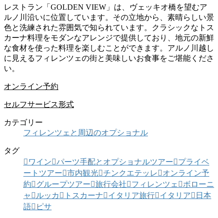
レストラン「GOLDEN VIEW」は、ヴェッキオ橋を望むア
ルノ川沿いに位置しています。その立地から、素晴らしい景
色と洗練された雰囲気で知られています。クラシックなトス
カーナ料理をモダンなアレンジで提供しており、地元の新鮮
な食材を使った料理を楽しむことができます。アルノ川越し
に見えるフィレンツェの街と美味しいお食事をご堪能くださ
い。
オンライン予約
セルフサービス形式
カテゴリー
フィレンツェと周辺のオプショナル
タグ
ワイン
パーツ手配とオプショナルツアー
プライベ
ートツアー
市内観光
チンクエテッレ
オンライン予
約
グループツアー
旅行会社
フィレンツェ
ボローニ
ャ
ルッカ
トスカーナ
イタリア旅行
イタリア
日本
語
ピサ