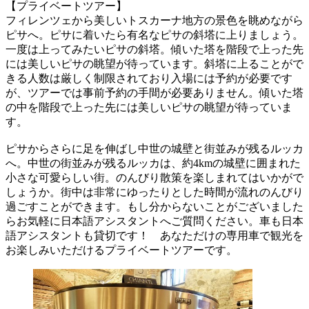
【プライベートツアー】
フィレンツェから美しいトスカーナ地方の景色を眺めながら
ピサへ。ピサに着いたら有名なピサの斜塔に上りましょう。
一度は上ってみたいピサの斜塔。傾いた塔を階段で上った先
には美しいピサの眺望が待っています。斜塔に上ることがで
きる人数は厳しく制限されており入場には予約が必要です
が、ツアーでは事前予約の手間が必要ありません。傾いた塔
の中を階段で上った先には美しいピサの眺望が待っていま
す。
ピサからさらに足を伸ばし中世の城壁と街並みが残るルッカ
へ。中世の街並みが残るルッカは、約4kmの城壁に囲まれた
小さな可愛らしい街。のんびり散策を楽しまれてはいかがで
しょうか。街中は非常にゆったりとした時間が流れのんびり
過ごすことができます。もし分からないことがございました
らお気軽に日本語アシスタントへご質問ください。車も日本
語アシスタントも貸切です！ あなただけの専用車で観光を
お楽しみいただけるプライベートツアーです。