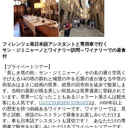
フィレンツェ発日本語アシスタントと専用車で行く
サン・ジミニャーノとワイナリー訪問～ワイナリーでの昼食
付
【プライベートツアー】
「美しき塔の街」サン・ジミニャーノ。その名の通り空高く
そびえる14の塔の群れと城壁の中を石畳の道が連なる中世の
街並みはまさに絵画の世界。絶景の旧市街を徒歩で散策しま
す。当時の面影が残る美しい街並みは世界遺産に登録されて
います。世界一になったこともあるジェラート屋さんは観光
客にも人気です。
GUCCIARDINI STROZZI
は、1000年以上
の歴史を持つ由緒あるワイナリーです。ワイナリーでは、見
学と試飲、併設のレストランで昼食をお楽しみいただけま
す。車も日本語アシスタントも貸切です！ あなただけの専
用車で観光をお楽しみいただけるプライベートツアーです。