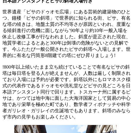
日本語アシスタントとピサの斜塔入場付き
世界遺産「ピサのドゥオモ広場」にある芸術的建築物のひと
つ、鐘楼「ピサの斜塔」で世界的に知られる街、ピサ。有名
な塔の傾きは、地盤土質の不均等さが原因といわれ、度重な
る傾斜進行の危機に面しながら’90年より約10年一般入場を
休止し改修工事が行なわれました。斜度が是正された現在、
地質学者によるとあと300年は倒壊の危険がないとの見解で
す。今ふたたび一般公開されたピサの斜塔へ入場します。世
界的に有名な円筒形8階建ての塔にぜひ昇りましょう!
!800年以上傾いたまま立ち続けていることで有名なピサの斜
塔は毎日塔を登る人が絶えませんが、人数は厳しく制限され
ており入場には予約が必要です。斜塔以外にもロマネスク様
式の代表作であるドゥオモや洗礼堂などピサの見どころを日
本語アシスタント同行で回ります。トスカーナ州に属するピ
サは、かつては地中海に面した大海洋国家として貿易の中心
地であり栄華を極めた町であり、数学者フィボナッチや科学
者ガリレオ・ガリレイの生誕地でもあります。斜塔のみなら
ず市内の見学もお楽しみください。