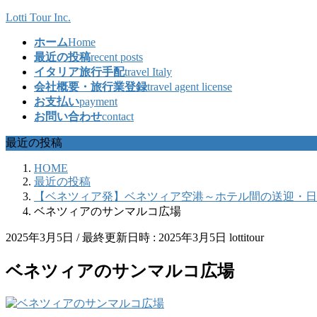
コ
ナ
Lotti Tour Inc.
ン
ビ
ホーム
Home
テ
ゲ
最近の投稿
recent posts
ン
ー
イタリア旅行手配
travel Italy
ツ
シ
会社概要・旅行業登録
travel agent license
へ
ョ
お支払い
payment
ス
ン
お問い合わせ
contact
キ
に
ッ
移
最近の投稿
プ
動
HOME
最近の投稿
【ベネツィア発】ベネツィア空港～ホテル間の送迎・日
ベネツィアのサンマルコ広場
2025年3月5日
/ 最終更新日時 :
2025年3月5日
lottitour
ベネツィアのサンマルコ広場