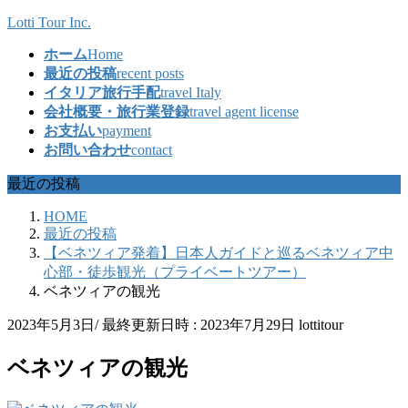
コ
ナ
Lotti Tour Inc.
ン
ビ
ホーム
Home
テ
ゲ
最近の投稿
recent posts
ン
ー
イタリア旅行手配
travel Italy
ツ
シ
会社概要・旅行業登録
travel agent license
へ
ョ
お支払い
payment
ス
ン
お問い合わせ
contact
キ
に
ッ
移
最近の投稿
プ
動
HOME
最近の投稿
【ベネツィア発着】日本人ガイドと巡るベネツィア中
心部・徒歩観光（プライベートツアー）
ベネツィアの観光
2023年5月3日
/ 最終更新日時 :
2023年7月29日
lottitour
ベネツィアの観光