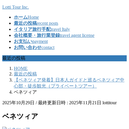
コ
ナ
Lotti Tour Inc.
ン
ビ
ホーム
Home
テ
ゲ
最近の投稿
recent posts
ン
ー
イタリア旅行手配
travel Italy
ツ
シ
会社概要・旅行業登録
travel agent license
へ
ョ
お支払い
payment
ス
ン
お問い合わせ
contact
キ
に
ッ
移
最近の投稿
プ
動
HOME
最近の投稿
【ベネツィア発着】日本人ガイドと巡るベネツィア中
心部・徒歩観光（プライベートツアー）
ベネツィア
2025年10月29日
/ 最終更新日時 :
2025年11月21日
lottitour
ベネツィア