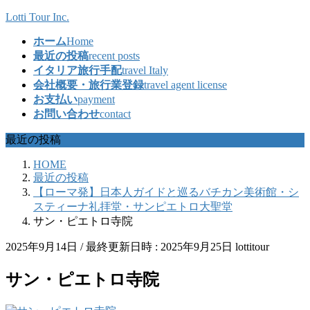
コ
ナ
Lotti Tour Inc.
ン
ビ
ホーム
Home
テ
ゲ
最近の投稿
recent posts
ン
ー
イタリア旅行手配
travel Italy
ツ
シ
会社概要・旅行業登録
travel agent license
へ
ョ
お支払い
payment
ス
ン
お問い合わせ
contact
キ
に
ッ
移
最近の投稿
プ
動
HOME
最近の投稿
【ローマ発】日本人ガイドと巡るバチカン美術館・シ
スティーナ礼拝堂・サンピエトロ大聖堂
サン・ピエトロ寺院
2025年9月14日
/ 最終更新日時 :
2025年9月25日
lottitour
サン・ピエトロ寺院