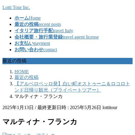
コ
ナ
Lotti Tour Inc.
ン
ビ
ホーム
Home
テ
ゲ
最近の投稿
recent posts
ン
ー
イタリア旅行手配
travel Italy
ツ
シ
会社概要・旅行業登録
travel agent license
へ
ョ
お支払い
payment
ス
ン
お問い合わせ
contact
キ
に
ッ
移
最近の投稿
プ
動
HOME
最近の投稿
【アルベロベッロ発】白い町オストゥーニ＆ロコロト
ンド日帰り観光（プライベートツアー）
マルティナ・フランカ
2025年1月13日
/ 最終更新日時 :
2025年5月26日
lottitour
マルティナ・フランカ