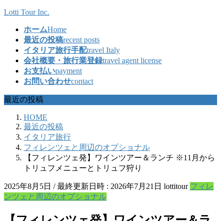
コ
ナ
Lotti Tour Inc.
ン
ビ
ホーム
Home
テ
ゲ
最近の投稿
recent posts
ン
ー
イタリア旅行手配
travel Italy
ツ
シ
会社概要・旅行業登録
travel agent license
へ
ョ
お支払い
payment
ス
ン
お問い合わせ
contact
キ
に
ッ
移
最近の投稿
プ
動
HOME
最近の投稿
イタリア旅行
フィレンツェと周辺のオプショナル
【フィレンツェ発】ワインツアー＆ランチ ※11月から
トリュフメニューとトリュフ狩り
2025年8月5日
/ 最終更新日時 :
2026年7月21日
lottitour
フィレ
ンツェと周辺のオプショナル
【フィレンツェ発】ワインツアー＆ラ