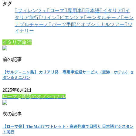
タグ
フィレンツェ
ローマ
専用車
日本語
イタリア
イ
タリア旅行
ワイン
ピエンツァ
モンタルチーノ
モン
テプルチャーノ
パーツ手配とオプショナルツアー
ワ
イナリー
イタリア旅行
前の記事
【サルデ－ニャ島】 カリアリ発 専用車送迎サービス（空港・ホテル）セ
ダン＆ミニバン
2025年8月2日
ローマと周辺のオプショナル
次の記事
【ローマ発】The Mallアウトレット・高速列車で日帰り 日本語アシスタン
ト同行