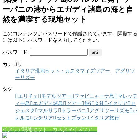
ーパニの港からエガディ諸島の海と自
然を満喫する現地セット
このコンテンツはパスワードで保護されています。閲覧する
には以下にパスワードを入力してください。
パスワード:
カテゴリー
イタリア現地セット・カスタマイズツアー
、
アグリツ
ーリズモ
タグ
エリチェ
モデルツアー
ファビニャーナ島
マレッテ
ィモ島
エガディ諸島
ツアー
旅行会社
イタリア
セ
ジェスタ
マルサラ
トラーパニ
アグリツーリズモ
パ
レルモ
シチリア
セットプラン
イタリア旅行
イタリア現地セット・カスタマイズツアー