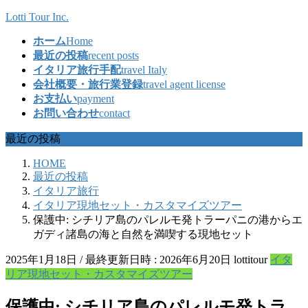
コ
ナ
Lotti Tour Inc.
ン
ビ
ホーム
Home
テ
ゲ
最近の投稿
recent posts
ン
ー
イタリア旅行手配
travel Italy
ツ
シ
会社概要・旅行業登録
travel agent license
へ
ョ
お支払い
payment
ス
ン
お問い合わせ
contact
キ
に
ッ
移
最近の投稿
プ
動
HOME
最近の投稿
イタリア旅行
イタリア現地セット・カスタマイズツアー
保護中: シチリア島のパレルモ発トラーパニの港からエ
ガディ諸島の海と自然を満喫する現地セット
2025年1月18日
/ 最終更新日時 :
2026年6月20日
lottitour
イタ
リア現地セット・カスタマイズツアー
保護中: シチリア島のパレルモ発トラ