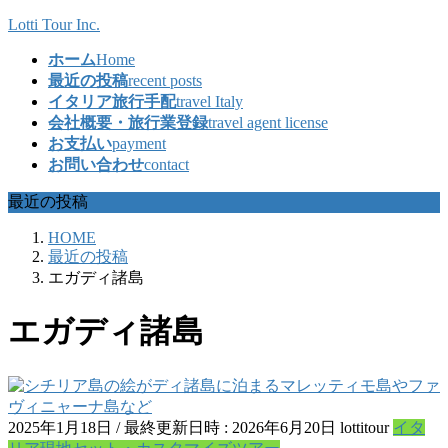
コ
ナ
Lotti Tour Inc.
ン
ビ
ホーム
Home
テ
ゲ
最近の投稿
recent posts
ン
ー
イタリア旅行手配
travel Italy
ツ
シ
会社概要・旅行業登録
travel agent license
へ
ョ
お支払い
payment
ス
ン
お問い合わせ
contact
キ
に
ッ
移
最近の投稿
プ
動
HOME
最近の投稿
エガディ諸島
エガディ諸島
2025年1月18日
/ 最終更新日時 :
2026年6月20日
lottitour
イタ