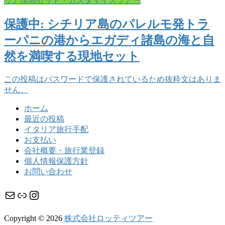
リア現地セット・カスタマイズツアー
保護中: シチリア島のパレルモ発トラ
ーパニの港からエガディ諸島の海と自
然を満喫する現地セット
この投稿はパスワードで保護されているため抜粋文はありま
せん。
ホーム
最近の投稿
イタリア旅行手配
お支払い
会社概要・旅行業登録
個人情報保護方針
お問い合わせ
メール
リンク
Instagram
Copyright © 2026
株式会社ロッティツアー