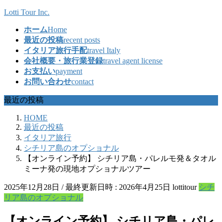
コ
ナ
Lotti Tour Inc.
ン
ビ
ホーム
Home
テ
ゲ
最近の投稿
recent posts
ン
ー
イタリア旅行手配
travel Italy
ツ
シ
会社概要・旅行業登録
travel agent license
へ
ョ
お支払い
payment
ス
ン
お問い合わせ
contact
キ
に
ッ
移
最近の投稿
プ
動
HOME
最近の投稿
イタリア旅行
シチリア島のオプショナル
【オンライン予約】 シチリア島・パレルモ発＆タオル
ミーナ発の現地オプショナルツアー
2025年12月28日
/ 最終更新日時 :
2026年4月25日
lottitour
シチ
リア島のオプショナル
【オンライン予約】 シチリア島・パレ