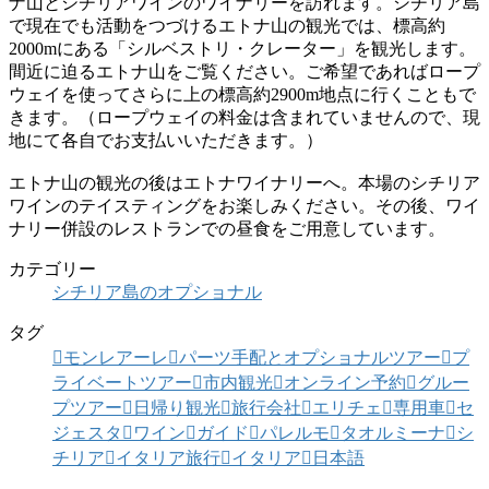
ナ山とシチリアワインのワイナリーを訪れます。シチリア島
で現在でも活動をつづけるエトナ山の観光では、標高約
2000mにある「シルベストリ・クレーター」を観光します。
間近に迫るエトナ山をご覧ください。ご希望であればロープ
ウェイを使ってさらに上の標高約2900m地点に行くこともで
きます。（ロープウェイの料金は含まれていませんので、現
地にて各自でお支払いいただきます。）
エトナ山の観光の後はエトナワイナリーへ。本場のシチリア
ワインのテイスティングをお楽しみください。その後、ワイ
ナリー併設のレストランでの昼食をご用意しています。
カテゴリー
シチリア島のオプショナル
タグ
モンレアーレ
パーツ手配とオプショナルツアー
プ
ライベートツアー
市内観光
オンライン予約
グルー
プツアー
日帰り観光
旅行会社
エリチェ
専用車
セ
ジェスタ
ワイン
ガイド
パレルモ
タオルミーナ
シ
チリア
イタリア旅行
イタリア
日本語