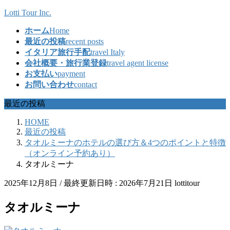
コ
ナ
Lotti Tour Inc.
ン
ビ
ホーム
Home
テ
ゲ
最近の投稿
recent posts
ン
ー
イタリア旅行手配
travel Italy
ツ
シ
会社概要・旅行業登録
travel agent license
へ
ョ
お支払い
payment
ス
ン
お問い合わせ
contact
キ
に
ッ
移
最近の投稿
プ
動
HOME
最近の投稿
タオルミーナのホテルの選び方＆4つのポイントと特徴
（オンライン予約あり）
タオルミーナ
2025年12月8日
/ 最終更新日時 :
2026年7月21日
lottitour
タオルミーナ