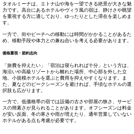
タオルミーナは、エトナ山や海を一望できる絶景が大きな魅
力です。高台にあるホテルやヴィラ風の宿は、静けさや眺望
を重視する方に適しており、ゆったりとした滞在を楽しめま
す。
一方で、街やビーチへの移動には時間がかかることがあるた
め、移動手段や体力との兼ね合いを考える必要があります。
価格重視・節約志向
「旅費を抑えたい」「宿泊は寝られれば十分」という方は、
海沿いや高級リゾートから離れた場所、中心部を外した立
地、小規模ホテルを選ぶと費用を抑えやすくなります。ま
た、夏などのピークシーズンを避ければ、手頃なホテルの選
択肢も広がります。
一方で、低価格帯の宿では設備の古さや部屋の狭さ、サービ
スの簡素さが見られることがあります。オフシーズンは料金
が安い反面、冬の寒さや雨が増えたり、通年営業していない
ホテルがある点も考慮が必要です。