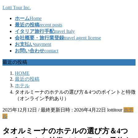
コ
ナ
Lotti Tour Inc.
ン
ビ
ホーム
Home
テ
ゲ
最近の投稿
recent posts
ン
ー
イタリア旅行手配
travel Italy
ツ
シ
会社概要・旅行業登録
travel agent license
へ
ョ
お支払い
payment
ス
ン
お問い合わせ
contact
キ
に
ッ
移
最近の投稿
プ
動
HOME
最近の投稿
ホテル
タオルミーナのホテルの選び方＆4つのポイントと特徴
（オンライン予約あり）
2025年12月12日
/ 最終更新日時 :
2026年4月22日
lottitour
ホテ
ル
タオルミーナのホテルの選び方＆4つ