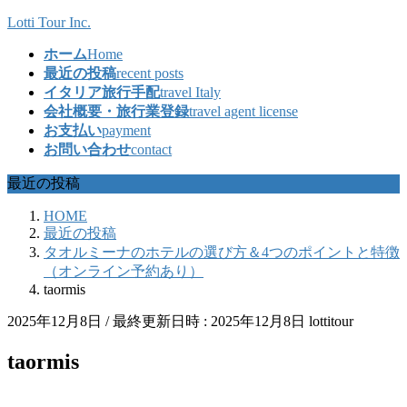
コ
ナ
Lotti Tour Inc.
ン
ビ
ホーム
Home
テ
ゲ
最近の投稿
recent posts
ン
ー
イタリア旅行手配
travel Italy
ツ
シ
会社概要・旅行業登録
travel agent license
へ
ョ
お支払い
payment
ス
ン
お問い合わせ
contact
キ
に
ッ
移
最近の投稿
プ
動
HOME
最近の投稿
タオルミーナのホテルの選び方＆4つのポイントと特徴
（オンライン予約あり）
taormis
2025年12月8日
/ 最終更新日時 :
2025年12月8日
lottitour
taormis