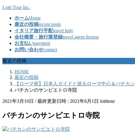
コ
ナ
Lotti Tour Inc.
ン
ビ
ホーム
Home
テ
ゲ
最近の投稿
recent posts
ン
ー
イタリア旅行手配
travel Italy
ツ
シ
会社概要・旅行業登録
travel agent license
へ
ョ
お支払い
payment
ス
ン
お問い合わせ
contact
キ
に
ッ
移
最近の投稿
プ
動
HOME
最近の投稿
【ローマ発】日本人ガイドと巡るローマ中心＆バチカン
バチカンのサンピエトロ寺院
2021年3月10日
/ 最終更新日時 :
2021年6月1日
lottitour
バチカンのサンピエトロ寺院