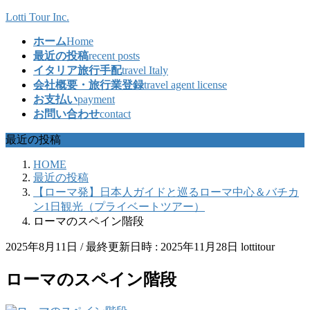
コ
ナ
Lotti Tour Inc.
ン
ビ
ホーム
Home
テ
ゲ
最近の投稿
recent posts
ン
ー
イタリア旅行手配
travel Italy
ツ
シ
会社概要・旅行業登録
travel agent license
へ
ョ
お支払い
payment
ス
ン
お問い合わせ
contact
キ
に
ッ
移
最近の投稿
プ
動
HOME
最近の投稿
【ローマ発】日本人ガイドと巡るローマ中心＆バチカ
ン1日観光（プライベートツアー）
ローマのスペイン階段
2025年8月11日
/ 最終更新日時 :
2025年11月28日
lottitour
ローマのスペイン階段