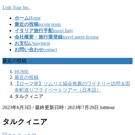
コ
ナ
Lotti Tour Inc.
ン
ビ
ホーム
Home
テ
ゲ
最近の投稿
recent posts
ン
ー
イタリア旅行手配
travel Italy
ツ
シ
会社概要・旅行業登録
travel agent license
へ
ョ
お支払い
payment
ス
ン
お問い合わせ
contact
キ
に
ッ
移
最近の投稿
プ
動
HOME
最近の投稿
【ローマ発】ソムリエ協会推薦のワイナリー訪問＆田
舎町巡りプライベートツアー（日本語）
タルクィニア
2023年6月3日
/ 最終更新日時 :
2023年7月29日
lottitour
タルクィニア