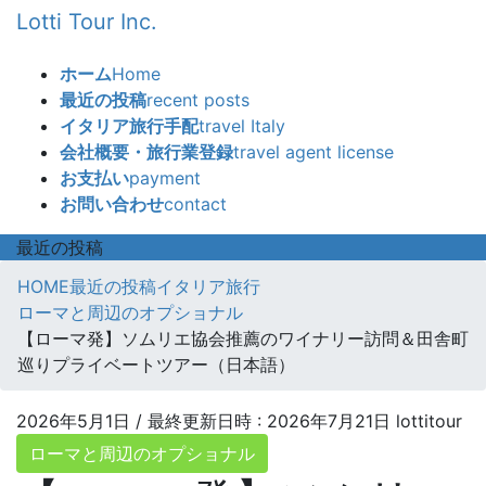
コ
ナ
Lotti Tour Inc.
ン
ビ
テ
ゲ
ホーム
Home
ン
ー
最近の投稿
recent posts
ツ
シ
イタリア旅行手配
travel Italy
へ
ョ
会社概要・旅行業登録
travel agent license
ス
ン
お支払い
payment
キ
に
お問い合わせ
contact
ッ
移
プ
動
最近の投稿
HOME
最近の投稿
イタリア旅行
ローマと周辺のオプショナル
【ローマ発】ソムリエ協会推薦のワイナリー訪問＆田舎町
巡りプライベートツアー（日本語）
2026年5月1日
/ 最終更新日時 :
2026年7月21日
lottitour
ローマと周辺のオプショナル