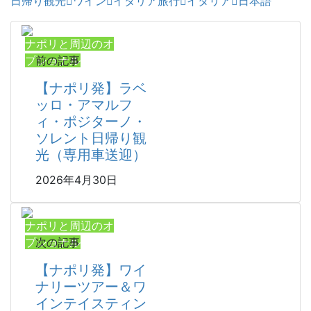
日帰り観光
ワイン
イタリア旅行
イタリア
日本語
ナポリと周辺のオ
プショナル
前の記事
【ナポリ発】ラベ
ッロ・アマルフ
ィ・ポジターノ・
ソレント日帰り観
光（専用車送迎）
2026年4月30日
ナポリと周辺のオ
プショナル
次の記事
【ナポリ発】ワイ
ナリーツアー＆ワ
インテイスティン