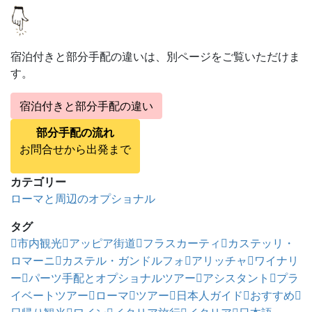
宿泊付きと部分手配の違いは、別ページをご覧いただけま
す。
宿泊付きと部分手配の違い
部分手配の流れ
お問合せから出発まで
カテゴリー
ローマと周辺のオプショナル
タグ
市内観光
アッピア街道
フラスカーティ
カステッリ・
ロマーニ
カステル・ガンドルフォ
アリッチャ
ワイナリ
ー
パーツ手配とオプショナルツアー
アシスタント
プラ
イベートツアー
ローマ
ツアー
日本人ガイド
おすすめ