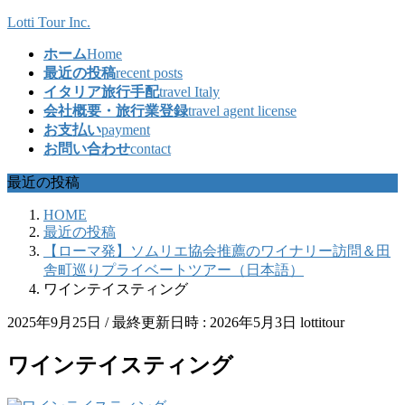
コ
ナ
Lotti Tour Inc.
ン
ビ
ホーム
Home
テ
ゲ
最近の投稿
recent posts
ン
ー
イタリア旅行手配
travel Italy
ツ
シ
会社概要・旅行業登録
travel agent license
へ
ョ
お支払い
payment
ス
ン
お問い合わせ
contact
キ
に
ッ
移
最近の投稿
プ
動
HOME
最近の投稿
【ローマ発】ソムリエ協会推薦のワイナリー訪問＆田
舎町巡りプライベートツアー（日本語）
ワインテイスティング
2025年9月25日
/ 最終更新日時 :
2026年5月3日
lottitour
ワインテイスティング