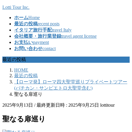
コ
ナ
Lotti Tour Inc.
ン
ビ
ホーム
Home
テ
ゲ
最近の投稿
recent posts
ン
ー
イタリア旅行手配
travel Italy
ツ
シ
会社概要・旅行業登録
travel agent license
へ
ョ
お支払い
payment
ス
ン
お問い合わせ
contact
キ
に
ッ
移
最近の投稿
プ
動
HOME
最近の投稿
【ローマ発】ローマ四大聖堂巡りプライベートツアー
(バチカン・サンピエトロ大聖堂含む)
聖なる扉巡り
2025年9月13日
/ 最終更新日時 :
2025年9月25日
lottitour
聖なる扉巡り