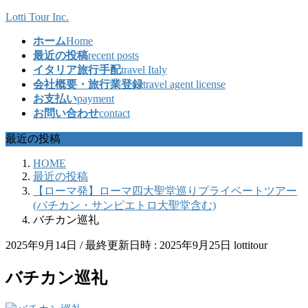
コ
ナ
Lotti Tour Inc.
ン
ビ
ホーム
Home
テ
ゲ
最近の投稿
recent posts
ン
ー
イタリア旅行手配
travel Italy
ツ
シ
会社概要・旅行業登録
travel agent license
へ
ョ
お支払い
payment
ス
ン
お問い合わせ
contact
キ
に
ッ
移
最近の投稿
プ
動
HOME
最近の投稿
【ローマ発】ローマ四大聖堂巡りプライベートツアー
(バチカン・サンピエトロ大聖堂含む)
バチカン巡礼
2025年9月14日
/ 最終更新日時 :
2025年9月25日
lottitour
バチカン巡礼