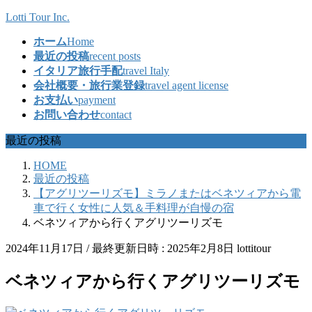
コ
ナ
Lotti Tour Inc.
ン
ビ
ホーム
Home
テ
ゲ
最近の投稿
recent posts
ン
ー
イタリア旅行手配
travel Italy
ツ
シ
会社概要・旅行業登録
travel agent license
へ
ョ
お支払い
payment
ス
ン
お問い合わせ
contact
キ
に
ッ
移
最近の投稿
プ
動
HOME
最近の投稿
【アグリツーリズモ】ミラノまたはベネツィアから電
車で行く女性に人気＆手料理が自慢の宿
ベネツィアから行くアグリツーリズモ
2024年11月17日
/ 最終更新日時 :
2025年2月8日
lottitour
ベネツィアから行くアグリツーリズモ