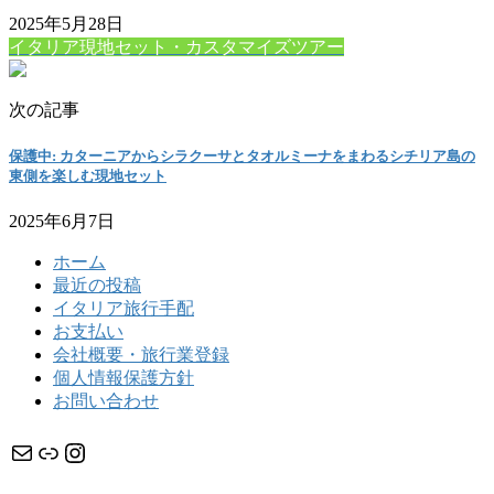
2025年5月28日
イタリア現地セット・カスタマイズツアー
次の記事
保護中: カターニアからシラクーサとタオルミーナをまわるシチリア島の
東側を楽しむ現地セット
2025年6月7日
ホーム
最近の投稿
イタリア旅行手配
お支払い
会社概要・旅行業登録
個人情報保護方針
お問い合わせ
メール
リンク
Instagram