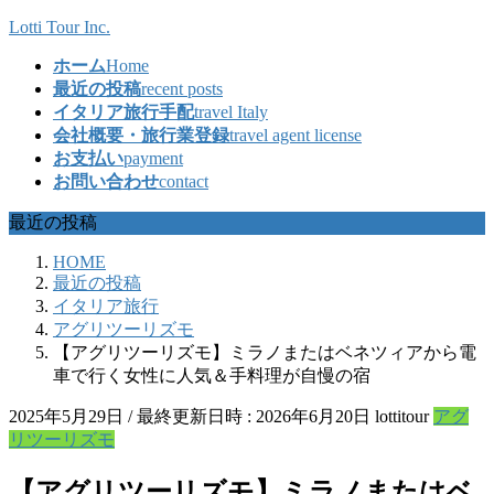
コ
ナ
Lotti Tour Inc.
ン
ビ
ホーム
Home
テ
ゲ
最近の投稿
recent posts
ン
ー
イタリア旅行手配
travel Italy
ツ
シ
会社概要・旅行業登録
travel agent license
へ
ョ
お支払い
payment
ス
ン
お問い合わせ
contact
キ
に
ッ
移
最近の投稿
プ
動
HOME
最近の投稿
イタリア旅行
アグリツーリズモ
【アグリツーリズモ】ミラノまたはベネツィアから電
車で行く女性に人気＆手料理が自慢の宿
2025年5月29日
/ 最終更新日時 :
2026年6月20日
lottitour
アグ
リツーリズモ
【アグリツーリズモ】ミラノまたはベ