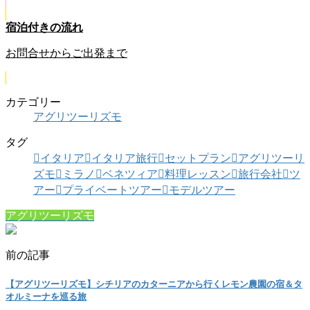
宿泊付きの流れ
お問合せからご出発まで
カテゴリー
アグリツーリズモ
タグ
イタリア
イタリア旅行
セットプラン
アグリツーリ
ズモ
ミラノ
ベネツィア
料理レッスン
旅行会社
ツ
アー
プライベートツアー
モデルツアー
アグリツーリズモ
前の記事
【アグリツーリズモ】シチリアのカターニアから行くレモン農園の宿＆タ
オルミーナを巡る旅