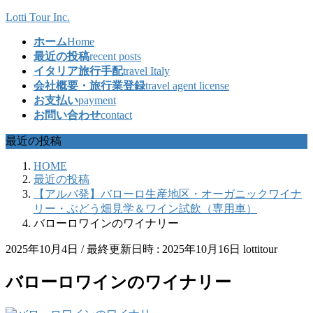
コ
ナ
Lotti Tour Inc.
ン
ビ
ホーム
Home
テ
ゲ
最近の投稿
recent posts
ン
ー
イタリア旅行手配
travel Italy
ツ
シ
会社概要・旅行業登録
travel agent license
へ
ョ
お支払い
payment
ス
ン
お問い合わせ
contact
キ
に
ッ
移
最近の投稿
プ
動
HOME
最近の投稿
【アルバ発】バローロ生産地区・オーガニックワイナ
リー・ぶどう畑見学＆ワイン試飲（専用車）
バローロワインのワイナリー
2025年10月4日
/ 最終更新日時 :
2025年10月16日
lottitour
バローロワインのワイナリー