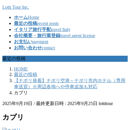
コ
ナ
Lotti Tour Inc.
ン
ビ
ホーム
Home
テ
ゲ
最近の投稿
recent posts
ン
ー
イタリア旅行手配
travel Italy
ツ
シ
会社概要・旅行業登録
travel agent license
へ
ョ
お支払い
payment
ス
ン
お問い合わせ
contact
キ
に
ッ
移
最近の投稿
プ
動
HOME
最近の投稿
【ナポリ発着】ナポリ空港～ナポリ市内ホテル（専用
車送迎）※周辺各地へや停車追加も対応
カプリ
2025年9月19日
/ 最終更新日時 :
2025年9月25日
lottitour
カプリ