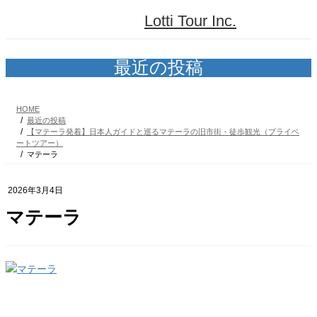
コ
ナ
Lotti Tour Inc.
ン
ビ
テ
ゲ
ン
ー
ツ
シ
最近の投稿
へ
ョ
ス
ン
キ
に
HOME
ッ
移
最近の投稿
プ
動
【マテーラ発着】日本人ガイドと巡るマテーラの旧市街・徒歩観光（プライベ
ートツアー）
マテーラ
2026年3月4日
マテーラ