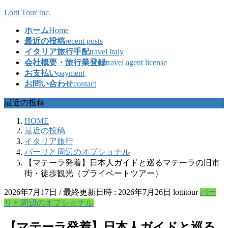
コ
ナ
Lotti Tour Inc.
ン
ビ
ホーム
Home
テ
ゲ
最近の投稿
recent posts
ン
ー
イタリア旅行手配
travel Italy
ツ
シ
会社概要・旅行業登録
travel agent license
へ
ョ
お支払い
payment
ス
ン
お問い合わせ
contact
キ
に
ッ
移
最近の投稿
プ
動
HOME
最近の投稿
イタリア旅行
バーリと周辺のオプショナル
【マテーラ発着】日本人ガイドと巡るマテーラの旧市
街・徒歩観光（プライベートツアー）
2026年7月17日
/ 最終更新日時 :
2026年7月26日
lottitour
バー
リと周辺のオプショナル
【マテーラ発着】日本人ガイドと巡る