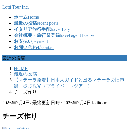
コ
ナ
Lotti Tour Inc.
ン
ビ
ホーム
Home
テ
ゲ
最近の投稿
recent posts
ン
ー
イタリア旅行手配
travel Italy
ツ
シ
会社概要・旅行業登録
travel agent license
へ
ョ
お支払い
payment
ス
ン
お問い合わせ
contact
キ
に
ッ
移
最近の投稿
プ
動
HOME
最近の投稿
【マテーラ発着】日本人ガイドと巡るマテーラの旧市
街・徒歩観光（プライベートツアー）
チーズ作り
2026年3月4日
/ 最終更新日時 :
2026年3月4日
lottitour
チーズ作り