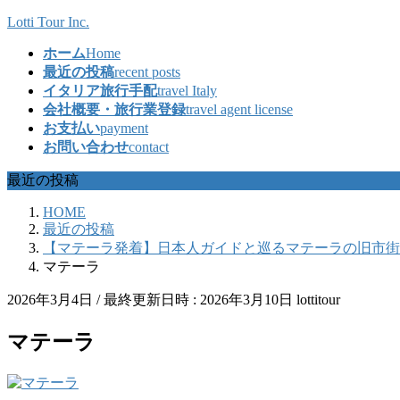
コ
ナ
Lotti Tour Inc.
ン
ビ
ホーム
Home
テ
ゲ
最近の投稿
recent posts
ン
ー
イタリア旅行手配
travel Italy
ツ
シ
会社概要・旅行業登録
travel agent license
へ
ョ
お支払い
payment
ス
ン
お問い合わせ
contact
キ
に
ッ
移
最近の投稿
プ
動
HOME
最近の投稿
【マテーラ発着】日本人ガイドと巡るマテーラの旧市街
マテーラ
2026年3月4日
/ 最終更新日時 :
2026年3月10日
lottitour
マテーラ