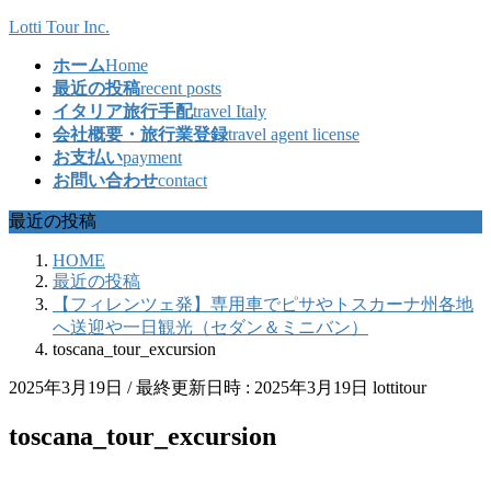
コ
ナ
Lotti Tour Inc.
ン
ビ
ホーム
Home
テ
ゲ
最近の投稿
recent posts
ン
ー
イタリア旅行手配
travel Italy
ツ
シ
会社概要・旅行業登録
travel agent license
へ
ョ
お支払い
payment
ス
ン
お問い合わせ
contact
キ
に
ッ
移
最近の投稿
プ
動
HOME
最近の投稿
【フィレンツェ発】専用車でピサやトスカーナ州各地
へ送迎や一日観光（セダン＆ミニバン）
toscana_tour_excursion
2025年3月19日
/ 最終更新日時 :
2025年3月19日
lottitour
toscana_tour_excursion