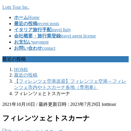
コ
ナ
Lotti Tour Inc.
ン
ビ
ホーム
Home
テ
ゲ
最近の投稿
recent posts
ン
ー
イタリア旅行手配
travel Italy
ツ
シ
会社概要・旅行業登録
travel agent license
へ
ョ
お支払い
payment
ス
ン
お問い合わせ
contact
キ
に
ッ
移
最近の投稿
プ
動
HOME
最近の投稿
【フィレンツェ空港送迎】フィレンツェ空港～フィレ
ンツェ市内やトスカーナ各地（専用車）
フィレンツェとトスカーナ
2021年10月10日
/ 最終更新日時 :
2023年7月29日
lottitour
フィレンツェとトスカーナ