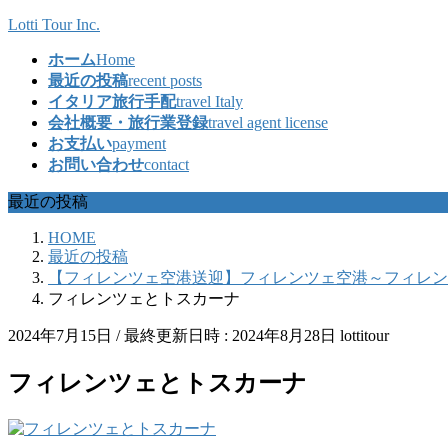
コ
ナ
Lotti Tour Inc.
ン
ビ
ホーム
Home
テ
ゲ
最近の投稿
recent posts
ン
ー
イタリア旅行手配
travel Italy
ツ
シ
会社概要・旅行業登録
travel agent license
へ
ョ
お支払い
payment
ス
ン
お問い合わせ
contact
キ
に
ッ
移
最近の投稿
プ
動
HOME
最近の投稿
【フィレンツェ空港送迎】フィレンツェ空港～フィレン
フィレンツェとトスカーナ
2024年7月15日
/ 最終更新日時 :
2024年8月28日
lottitour
フィレンツェとトスカーナ