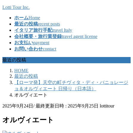
コ
ナ
Lotti Tour Inc.
ン
ビ
ホーム
Home
テ
ゲ
最近の投稿
recent posts
ン
ー
イタリア旅行手配
travel Italy
ツ
シ
会社概要・旅行業登録
travel agent license
へ
ョ
お支払い
payment
ス
ン
お問い合わせ
contact
キ
に
ッ
移
最近の投稿
プ
動
HOME
最近の投稿
【ローマ発】天空の町チヴィタ・ディ・バニョレージ
ョ＆オルヴィエート 日帰り（日本語）
オルヴィエート
2025年9月24日
/ 最終更新日時 :
2025年9月25日
lottitour
オルヴィエート