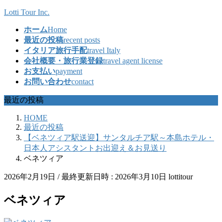
コ
ナ
Lotti Tour Inc.
ン
ビ
ホーム
Home
テ
ゲ
最近の投稿
recent posts
ン
ー
イタリア旅行手配
travel Italy
ツ
シ
会社概要・旅行業登録
travel agent license
へ
ョ
お支払い
payment
ス
ン
お問い合わせ
contact
キ
に
ッ
移
最近の投稿
プ
動
HOME
最近の投稿
【ベネツィア駅送迎】サンタルチア駅～本島ホテル・
日本人アシスタントお出迎え＆お見送り
ベネツィア
2026年2月19日
/ 最終更新日時 :
2026年3月10日
lottitour
ベネツィア