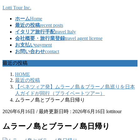
コ
ナ
Lotti Tour Inc.
ン
ビ
ホーム
Home
テ
ゲ
最近の投稿
recent posts
ン
ー
イタリア旅行手配
travel Italy
ツ
シ
会社概要・旅行業登録
travel agent license
へ
ョ
お支払い
payment
ス
ン
お問い合わせ
contact
キ
に
ッ
移
最近の投稿
プ
動
HOME
最近の投稿
【ベネツィア発】ムラーノ島＆ブラーノ島巡りを日本
人ガイドが同行（プライベートツアー）
ムラーノ島とブラーノ島日帰り
2026年6月16日
/ 最終更新日時 :
2026年6月16日
lottitour
ムラーノ島とブラーノ島日帰り