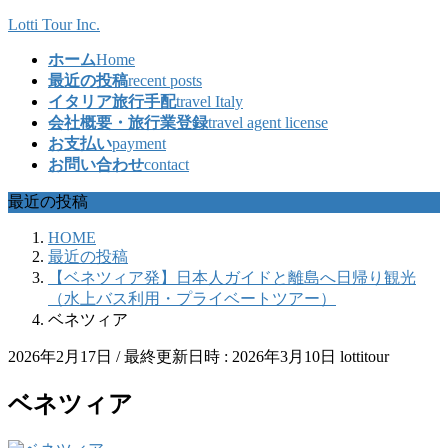
コ
ナ
Lotti Tour Inc.
ン
ビ
ホーム
Home
テ
ゲ
最近の投稿
recent posts
ン
ー
イタリア旅行手配
travel Italy
ツ
シ
会社概要・旅行業登録
travel agent license
へ
ョ
お支払い
payment
ス
ン
お問い合わせ
contact
キ
に
ッ
移
最近の投稿
プ
動
HOME
最近の投稿
【ベネツィア発】日本人ガイドと離島へ日帰り観光
（水上バス利用・プライベートツアー）
ベネツィア
2026年2月17日
/ 最終更新日時 :
2026年3月10日
lottitour
ベネツィア