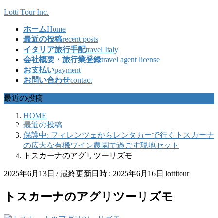
コ
ナ
Lotti Tour Inc.
ン
ビ
ホーム
Home
テ
ゲ
最近の投稿
recent posts
ン
ー
イタリア旅行手配
travel Italy
ツ
シ
会社概要・旅行業登録
travel agent license
へ
ョ
お支払い
payment
ス
ン
お問い合わせ
contact
キ
に
ッ
移
最近の投稿
プ
動
HOME
最近の投稿
保護中: フィレンツェからレンタカーで行くトスカーナ
の広大な有機ワイン農園で過ごす現地セット
トスカーナのアグリツーリズモ
2025年6月13日
/ 最終更新日時 :
2025年6月16日
lottitour
トスカーナのアグリツーリズモ