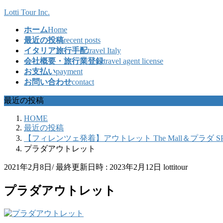
コ
ナ
Lotti Tour Inc.
ン
ビ
ホーム
Home
テ
ゲ
最近の投稿
recent posts
ン
ー
イタリア旅行手配
travel Italy
ツ
シ
会社概要・旅行業登録
travel agent license
へ
ョ
お支払い
payment
ス
ン
お問い合わせ
contact
キ
に
ッ
移
最近の投稿
プ
動
HOME
最近の投稿
【フィレンツェ発着】アウトレット The Mall＆プラダ S
プラダアウトレット
2021年2月8日
/ 最終更新日時 :
2023年2月12日
lottitour
プラダアウトレット