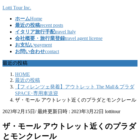
コ
ナ
Lotti Tour Inc.
ン
ビ
ホーム
Home
テ
ゲ
最近の投稿
recent posts
ン
ー
イタリア旅行手配
travel Italy
ツ
シ
会社概要・旅行業登録
travel agent license
へ
ョ
お支払い
payment
ス
ン
お問い合わせ
contact
キ
に
ッ
移
最近の投稿
プ
動
HOME
最近の投稿
【フィレンツェ発着】アウトレット The Mall＆プラダ
SPACE･専用車送迎
ザ・モール アウトレット近くのプラダとモンクレール
2023年2月15日
/ 最終更新日時 :
2023年3月22日
lottitour
ザ・モール アウトレット近くのプラダ
とモンクレール