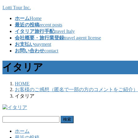
コ
ナ
Lotti Tour Inc.
ン
ビ
ホーム
Home
テ
ゲ
最近の投稿
recent posts
ン
ー
イタリア旅行手配
travel Italy
ツ
シ
会社概要・旅行業登録
travel agent license
へ
ョ
お支払い
payment
ス
ン
お問い合わせ
contact
キ
に
ッ
移
イタリア
プ
動
HOME
お客様のご感想（匿名で一部の方のコメントをご紹介）
イタリア
検
索:
ホーム
最近の投稿