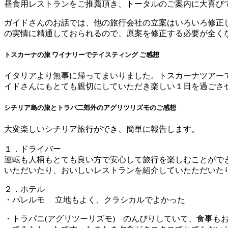
昼食用レストランをご推薦頂き、トータルのご案内に大喜び
ガイドさんのお話では、他の旅行会社の立案はいろいろ修正
の実情に精通しておられるので、原案を修正する必要が全く
トスカーナの旅 ワイナリーでテイスティング ご感想
イタリアより無事に帰ってまいりました。トスカーナツアー
イドさんにもとても親切にしていただき楽しい１日を過ごさ
シチリア島の旅とトラパ二郊外のアグリツリズモのご感想
大変楽しいシチリア旅行ができ、簡単に報告します。
１．ドライバー
運転も人柄もとても良い方で安心して旅行を楽しむことができ
いただいたり、おいしいレストランを紹介していたただいた
２．ホテル
・パレルモ 立地もよく、クラシカルでよかった
・トラパニ(アグリツーリズモ) のんびりしていて、食事