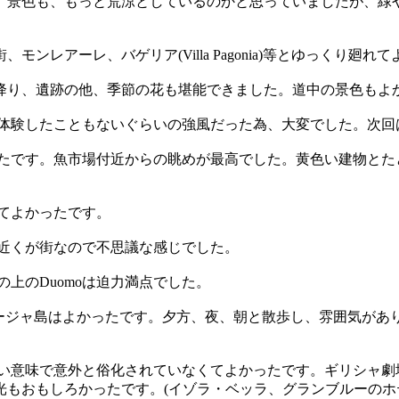
。景色も、もっと荒涼としているのかと思っていましたが、緑
レアーレ、バゲリア(Villa Pagonia)等とゆっくり廻れ
降り、遺跡の他、季節の花も堪能できました。道中の景色もよ
だ体験したこともないぐらいの強風だった為、大変でした。次回
ったです。魚市場付近からの眺めが最高でした。黄色い建物とた
てよかったです。
ぐ近くが街なので不思議な感じでした。
上のDuomoは迫力満点でした。
ィージャ島はよかったです。夕方、夜、朝と散歩し、雰囲気が
いい意味で意外と俗化されていなくてよかったです。ギリシャ劇
光もおもしろかったです。(イゾラ・ベッラ、グランブルーの