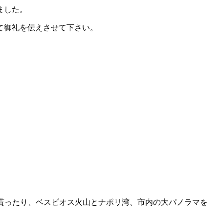
ました。
て御礼を伝えさせて下さい。
て貰ったり、ベスビオス火山とナポリ湾、市内の大パノラマを