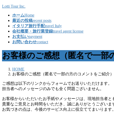
コ
ナ
Lotti Tour Inc.
ン
ビ
ホーム
Home
テ
ゲ
最近の投稿
recent posts
ン
ー
イタリア旅行手配
travel Italy
ツ
シ
会社概要・旅行業登録
travel agent license
へ
ョ
お支払い
payment
ス
ン
お問い合わせ
contact
キ
に
ッ
移
お客様のご感想（匿名で一部
プ
動
HOME
お客様のご感想（匿名で一部の方のコメントをご紹介）
ご感想は以下のリンクからフォームでお送りいただけます。
担当者へのメッセージのみでも全く問題ございません。
お客様からいただいたお手紙やメッセージは、現地担当者と
貴重なご意見とお時間をいただき、誠にありがとうございま
お気づきの点は、今後のサービス向上に役立ててまいります