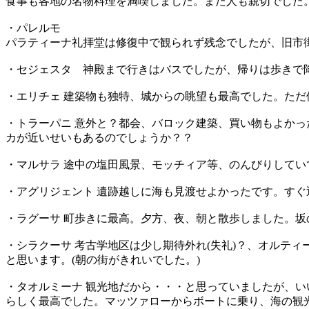
食事も各地の名物料理を満喫しました。また人も親切でした
・パレルモ
パラティーナ礼拝堂は修復中で観られず残念でしたが、旧市街、モン
・セジェスタ 神殿まで行きはバスでしたが、帰りは歩きで
・エリチェ 建築物も独特、城からの眺望も最高でした。た
・トラーパニ 意外と？都会、バロック建築、買い物もよか
カが近いせいもあるのでしょうか？？
・マルサラ 途中の塩田風景、モッチィア等、のんびりしてい
・アグリジェント 遺跡越しに海も見渡せよかったです。す
・ラグーサ 町歩きに最高。夕方、夜、朝と散歩しました。坂の
・シラクーサ 考古学地区は少し期待外れ(失礼)？、オルテ
と思います。(朝の街がきれいでした。)
・タオルミーナ 観光地だから・・・と思っていましたが、
らしく最高でした。マッツァローからボートに乗り、海の観