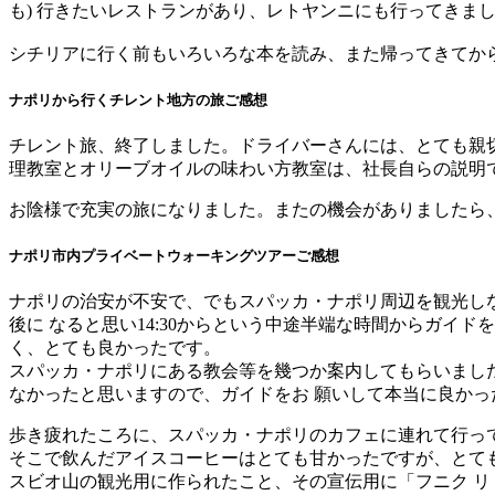
も) 行きたいレストランがあり、レトヤンニにも行ってきま
シチリアに行く前もいろいろな本を読み、また帰ってきてか
ナポリから行くチレント地方の旅ご感想
チレント旅、終了しました。ドライバーさんには、とても親
理教室とオリーブオイルの味わい方教室は、社長自らの説明
お陰様で充実の旅になりました。またの機会がありましたら
ナポリ市内プライベートウォーキングツアーご感想
ナポリの治安が不安で、でもスパッカ・ナポリ周辺を観光しな
後に なると思い14:30からという中途半端な時間からガ
く、とても良かったです。
スパッカ・ナポリにある教会等を幾つか案内してもらいまし
なかったと思いますので、ガイドをお 願いして本当に良かっ
歩き疲れたころに、スパッカ・ナポリのカフェに連れて行っ
そこで飲んだアイスコーヒーはとても甘かったですが、とても
スビオ山の観光用に作られたこと、その宣伝用に「フニク リ