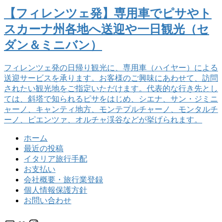
【フィレンツェ発】専用車でピサやト
スカーナ州各地へ送迎や一日観光（セ
ダン＆ミニバン）
フィレンツェ発の日帰り観光に、専用車（ハイヤー）による
送迎サービスを承ります。お客様のご興味にあわせて、訪問
されたい観光地をご指定いただけます。代表的な行き先とし
ては、斜塔で知られるピサをはじめ、シエナ、サン・ジミニ
ャーノ、キャンティ地方、モンテプルチャーノ、モンタルチ
ーノ、ピエンツァ、オルチャ渓谷などが挙げられます。
ホーム
最近の投稿
イタリア旅行手配
お支払い
会社概要・旅行業登録
個人情報保護方針
お問い合わせ