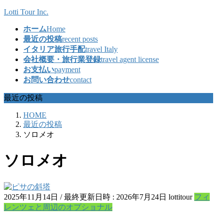
コ
ナ
Lotti Tour Inc.
ン
ビ
ホーム
Home
テ
ゲ
最近の投稿
recent posts
ン
ー
イタリア旅行手配
travel Italy
ツ
シ
会社概要・旅行業登録
travel agent license
へ
ョ
お支払い
payment
ス
ン
お問い合わせ
contact
キ
に
ッ
移
最近の投稿
プ
動
HOME
最近の投稿
ソロメオ
ソロメオ
2025年11月14日
/ 最終更新日時 :
2026年7月24日
lottitour
フィ
レンツェと周辺のオプショナル