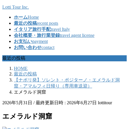
コ
ナ
Lotti Tour Inc.
ン
ビ
ホーム
Home
テ
ゲ
最近の投稿
recent posts
ン
ー
イタリア旅行手配
travel Italy
ツ
シ
会社概要・旅行業登録
travel agent license
へ
ョ
お支払い
payment
ス
ン
お問い合わせ
contact
キ
に
ッ
移
最近の投稿
プ
動
HOME
最近の投稿
【ナポリ発】ソレント・ポジターノ・エメラルド洞
窟・アマルフィ日帰り（専用車送迎）
エメラルド洞窟
2026年5月31日
/ 最終更新日時 :
2026年6月27日
lottitour
エメラルド洞窟