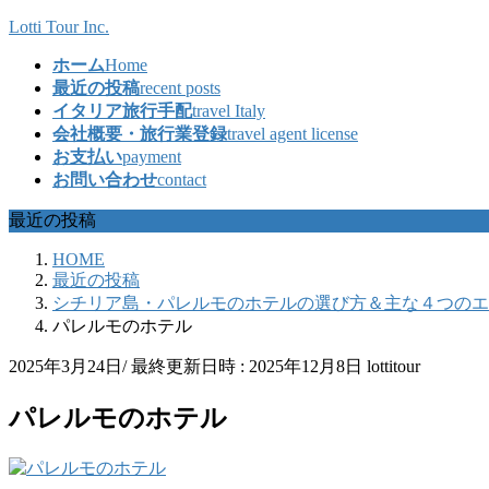
コ
ナ
Lotti Tour Inc.
ン
ビ
ホーム
Home
テ
ゲ
最近の投稿
recent posts
ン
ー
イタリア旅行手配
travel Italy
ツ
シ
会社概要・旅行業登録
travel agent license
へ
ョ
お支払い
payment
ス
ン
お問い合わせ
contact
キ
に
ッ
移
最近の投稿
プ
動
HOME
最近の投稿
シチリア島・パレルモのホテルの選び方＆主な４つのエ
パレルモのホテル
2025年3月24日
/ 最終更新日時 :
2025年12月8日
lottitour
パレルモのホテル