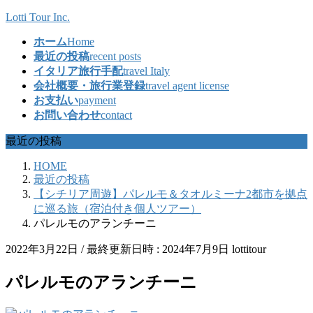
コ
ナ
Lotti Tour Inc.
ン
ビ
ホーム
Home
テ
ゲ
最近の投稿
recent posts
ン
ー
イタリア旅行手配
travel Italy
ツ
シ
会社概要・旅行業登録
travel agent license
へ
ョ
お支払い
payment
ス
ン
お問い合わせ
contact
キ
に
ッ
移
最近の投稿
プ
動
HOME
最近の投稿
【シチリア周遊】パレルモ＆タオルミーナ2都市を拠点
に巡る旅（宿泊付き個人ツアー）
パレルモのアランチーニ
2022年3月22日
/ 最終更新日時 :
2024年7月9日
lottitour
パレルモのアランチーニ