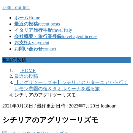
コ
ナ
Lotti Tour Inc.
ン
ビ
ホーム
Home
テ
ゲ
最近の投稿
recent posts
ン
ー
イタリア旅行手配
travel Italy
ツ
シ
会社概要・旅行業登録
travel agent license
へ
ョ
お支払い
payment
ス
ン
お問い合わせ
contact
キ
に
ッ
移
最近の投稿
プ
動
HOME
最近の投稿
【アグリツーリズモ】シチリアのカターニアから行く
レモン農園の宿＆タオルミーナを巡る旅
シチリアのアグリツーリズモ
2021年9月18日
/ 最終更新日時 :
2023年7月29日
lottitour
シチリアのアグリツーリズモ